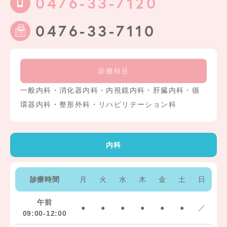
0476-33-7120
0476-33-7110
診療科目
一般内科・消化器内科・内視鏡内科・肝臓内科・循
環器内科・整形外科・リハビリテーション科
内科
診療時間
月
火
水
木
金
土
日
午前
●
●
●
●
●
●
／
09:00-12:00