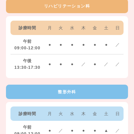
リハビリテーション科
診療時間
月
火
水
木
金
土
日
午前
●
●
●
●
●
●
／
09:00-12:00
午後
●
●
●
／
●
／
／
13:30-17:30
整形外科
診療時間
月
火
水
木
金
土
日
午前
●
／
●
●
●
▲
／
09:00-12:00