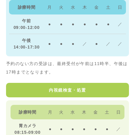
診療時間
月
火
水
木
金
土
日
午前
●
●
●
●
●
●
／
09:00-12:00
午後
●
●
●
／
●
／
／
14:00-17:30
予約のない方の受診は、最終受付が午前は11時半、午後は
17時までとなります。
内視鏡検査・処置
診療時間
月
火
水
木
金
土
日
胃カメラ
●
●
●
●
●
●
／
08:15-09:00