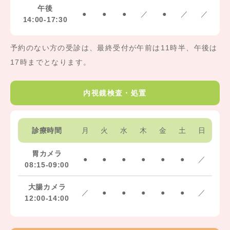
午後
●
●
●
／
●
／
／
14:00-17:30
予約のない方の受診は、最終受付が午前は11時半、午後は
17時までとなります。
内視鏡検査・処置
診療時間
月
火
水
木
金
土
日
胃カメラ
●
●
●
●
●
●
／
08:15-09:00
大腸カメラ
／
●
●
●
●
●
／
12:00-14:00