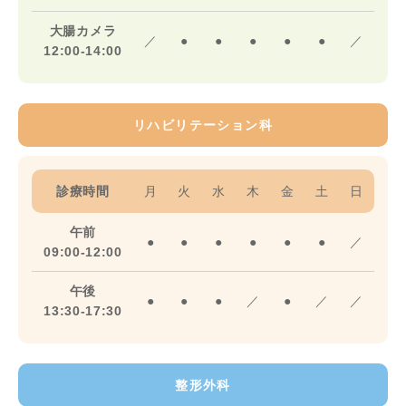
大腸カメラ
／
●
●
●
●
●
／
12:00-14:00
リハビリテーション科
診療時間
月
火
水
木
金
土
日
午前
●
●
●
●
●
●
／
09:00-12:00
午後
●
●
●
／
●
／
／
13:30-17:30
整形外科